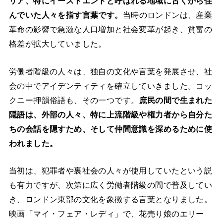
リア、特にイーストエンドと呼ばれる地域に古くから住
んでいた人々を指す言葉です。
当時のロンドンは、産業
革命の影響で急激な人口増加と社会変革が起き、貧富の
格差が拡大していました。
労働者階級の人々は、独自の文化や言葉を発展させ、社
会の中でアイデンティティを確立していきました。コッ
クニー押韻俗語も、その一つです。
庶民の間で生まれた
隠語は、外部の人々、特に上流階級や権力者から自分た
ちの会話を隠すため、そして仲間意識を深めるために使
われました。
当初は、犯罪者や裏社会の人々が使用していたという説
も有力ですが、次第に広く労働者階級の間で普及してい
き、ロンドン東部の文化を象徴する言葉となりました。
映画「マイ・フェア・レディ」で、花売り娘のエリー