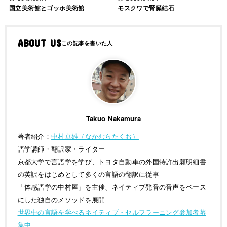
国立美術館とゴッホ美術館
モスクワで腎臓結石
ABOUT US
Takuo Nakamura
著者紹介：
中村卓雄（なかむらたくお）
語学講師・翻訳家・ライター
京都大学で言語学を学び、トヨタ自動車の外国特許出願明細書
の英訳をはじめとして多くの言語の翻訳に従事
「体感語学の中村屋」を主催、ネイティブ発音の音声をベース
にした独自のメソッドを展開
世界中の言語を学べるネイティブ・セルフラーニング参加者募
集中