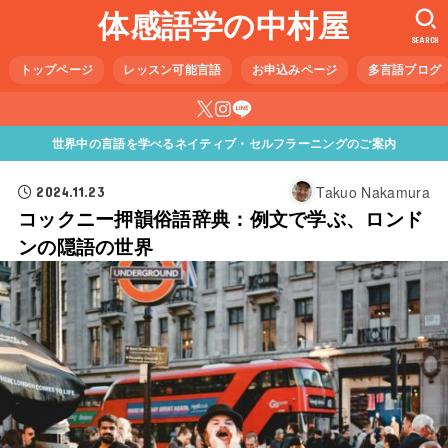
体感語学の中村屋
SEARCH
トップページ
レッスン可能言語
お申込みページ
多言語ブログ
世界中の言語を学べるネイティブ・セルフラーニングのご案内
Takuo Nakamura
2024.11.23
コックニー押韻俗語辞典：例文で学ぶ、ロンド
ンの隠語の世界