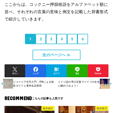
ここからは、コックニー押韻俗語をアルファベット順に
並べ、それぞれの言葉の意味と例文を記載した辞書形式
で紹介していきます。
1
2
3
4
5
6
次のページへ ≫
ポスト
シェア
はてブ
送る
Pocket
ジョージア文字入門：IPAによる発
ドイツ語の早口言葉でドイツの文化
音ガイドと基本会話表現
に触れてみよう！
RECOMMEND
海外旅行
海外旅行