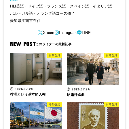
HLI英語・ドイツ語・フランス語・スペイン語・イタリア語・
ポルトガル語・オランダ語コース修了
愛知県江南市在住
NEW POST
日常生活
日常生活
2026.07.24
2026.07.24
排泄という基本的人権
結婚行進曲
海外旅行
日常生活