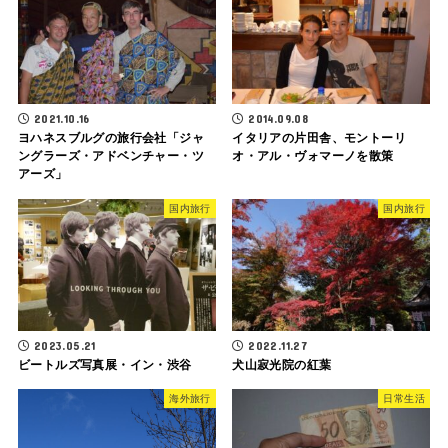
2021.10.16
2014.09.08
ヨハネスブルグの旅行会社「ジャ
イタリアの片田舎、モントーリ
ングラーズ・アドベンチャー・ツ
オ・アル・ヴォマーノを散策
アーズ」
国内旅行
国内旅行
2023.05.21
2022.11.27
ビートルズ写真展・イン・渋谷
犬山寂光院の紅葉
海外旅行
日常生活