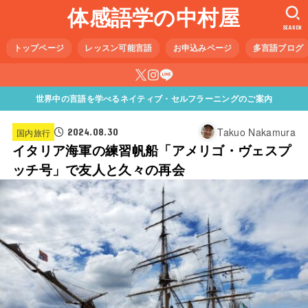
体感語学の中村屋
SEARCH
トップページ
レッスン可能言語
お申込みページ
多言語ブログ
世界中の言語を学べるネイティブ・セルフラーニングのご案内
Takuo Nakamura
2024.08.30
国内旅行
イタリア海軍の練習帆船「アメリゴ・ヴェスプ
ッチ号」で友人と久々の再会