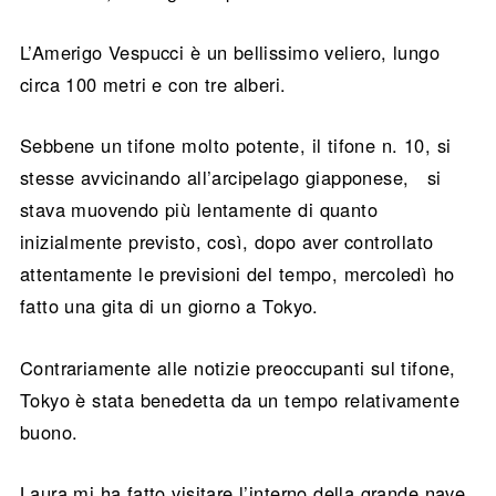
L’Amerigo Vespucci è un bellissimo veliero, lungo
circa 100 metri e con tre alberi.
Sebbene un tifone molto potente, il tifone n. 10, si
stesse avvicinando all’arcipelago giapponese, si
stava muovendo più lentamente di quanto
inizialmente previsto, così, dopo aver controllato
attentamente le previsioni del tempo, mercoledì ho
fatto una gita di un giorno a Tokyo.
Contrariamente alle notizie preoccupanti sul tifone,
Tokyo è stata benedetta da un tempo relativamente
buono.
Laura mi ha fatto visitare l’interno della grande nave.