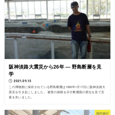
阪神淡路大震災から26年 ― 野島断層を見
学
2021.09.15
この博物館に保存されている野島断層は1995年1月17日に阪神淡路大
震災を引き起こしました。 被害の規模を示す断層面の変位を見て言
葉を失いました。
国内旅行