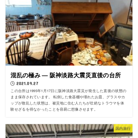
混乱の極み ― 阪神淡路大震災直後の台所
2021.09.27
この台所は1995年1月17日に阪神淡路大震災が発生した直後の状態の
まま保存されています。 転倒した食器棚や壊れたお皿、グラスやカ
ップが散乱した状態は、被災地に住む人たちが壮絶なトラウマを体
験せざるを得なかったことを容易に想像させます。
国内旅行