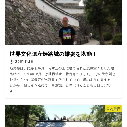
世界文化遺産姫路城の雄姿を堪能！
2021.11.13
姫路城は、姫路市を見下ろす丘の上に建てられた威風堂々とした建
築物で、1993年12月には世界遺産に指定されました。 その天守閣と
外壁ならびに屋根瓦が水漆喰で塗られていて白鷺のように見えるこ
とから、親しみを込めて「白鷺城」と呼ばれることもしばしばで
す。
国内旅行