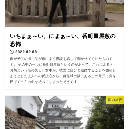
いちまぁ～い、にまぁ～い、番町皿屋敷の
恐怖
2022.02.08
僕が子供の頃、父が僕によく怪談を話して聞かせてくれたもので
す。 その中の一つに番町皿屋敷というのがあって、これによると、
お菊という名の美しい女中が、彼女に自分と結婚することを強制し
ようとした主人への反抗心から、姫路城の隣にあるこの井戸に身を
投げて自らの命を絶ってしまったそうです。
国内旅行