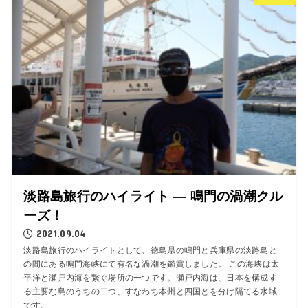
淡路島旅行のハイライト ― 鳴門の渦潮クル
ーズ！
2021.09.04
淡路島旅行のハイライトとして、徳島県の鳴門と兵庫県の淡路島と
の間にある鳴門海峡にて有名な渦潮を鑑賞しました。 この海峡は太
平洋と瀬戸内海を繋ぐ場所の一つです。瀬戸内海は、日本を構成す
る主要な島のうちの二つ、すなわち本州と四国とを分け隔てる水域
です。