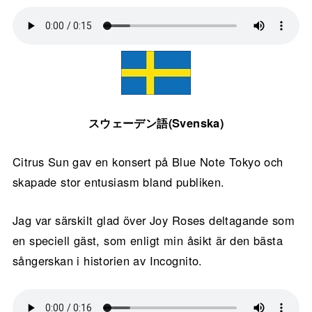
スウェーデン語(Svenska)
Citrus Sun gav en konsert på Blue Note Tokyo och
skapade stor entusiasm bland publiken.
Jag var särskilt glad över Joy Roses deltagande som
en speciell gäst, som enligt min åsikt är den bästa
sångerskan i historien av Incognito.