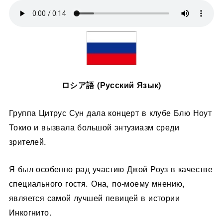
ロシア語 (Русский Язык)
Группа Цитрус Сун дала концерт в клубе Блю Ноут
Токио и вызвала большой энтузиазм среди
зрителей.
Я был особенно рад участию Джой Роуз в качестве
специального гостя. Она, по-моему мнению,
является самой лучшей певицей в истории
Инкогнито.