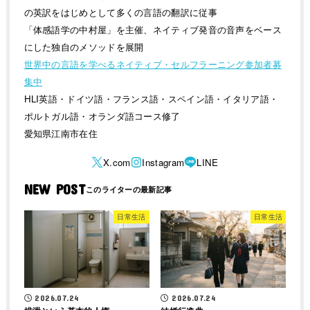
の英訳をはじめとして多くの言語の翻訳に従事
「体感語学の中村屋」を主催、ネイティブ発音の音声をベース
にした独自のメソッドを展開
世界中の言語を学べるネイティブ・セルフラーニング参加者募
集中
HLI英語・ドイツ語・フランス語・スペイン語・イタリア語・
ポルトガル語・オランダ語コース修了
愛知県江南市在住
NEW POST
日常生活
日常生活
2026.07.24
2026.07.24