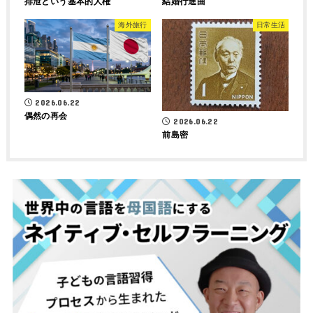
排泄という基本的人権
結婚行進曲
海外旅行
日常生活
2026.06.22
偶然の再会
2026.06.22
前島密