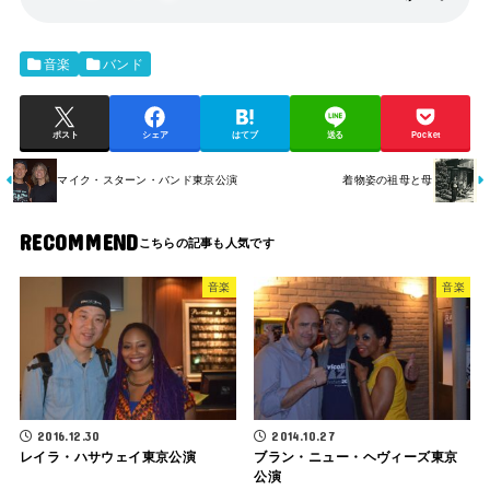
音楽
バンド
ポスト
シェア
はてブ
送る
Pocket
マイク・スターン・バンド東京公演
着物姿の祖母と母
RECOMMEND
音楽
音楽
2016.12.30
2014.10.27
レイラ・ハサウェイ東京公演
ブラン・ニュー・ヘヴィーズ東京
公演