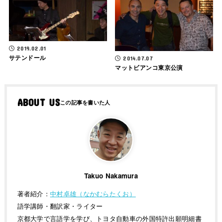
2019.02.01
サテンドール
2014.07.07
マットビアンコ東京公演
ABOUT US
Takuo Nakamura
著者紹介：
中村卓雄（なかむらたくお）
語学講師・翻訳家・ライター
京都大学で言語学を学び、トヨタ自動車の外国特許出願明細書