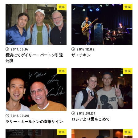
音楽
音楽
2017.06.14
2016.12.02
横浜にてゲイリー・バートン引退
ザ・チキン
公演
音楽
音楽
2015.08.27
2018.02.20
ロシアより愛をこめて
ラリー・カールトンの直筆サイン
音楽
音楽