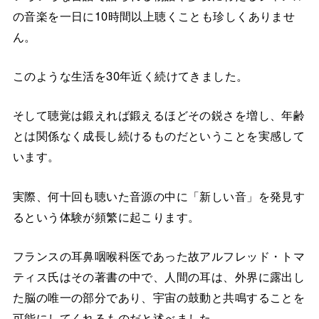
の音楽を一日に10時間以上聴くことも珍しくありませ
ん。
このような生活を30年近く続けてきました。
そして聴覚は鍛えれば鍛えるほどその鋭さを増し、年齢
とは関係なく成長し続けるものだということを実感して
います。
実際、何十回も聴いた音源の中に「新しい音」を発見す
るという体験が頻繁に起こります。
フランスの耳鼻咽喉科医であった故アルフレッド・トマ
ティス氏はその著書の中で、人間の耳は、外界に露出し
た脳の唯一の部分であり、宇宙の鼓動と共鳴することを
可能にしてくれるものだと述べました。