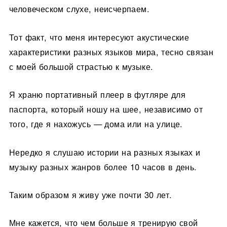
человеческом слухе, неисчерпаем.
Тот факт, что меня интересуют акустические
характеристики разных языков мира, тесно связан
с моей большой страстью к музыке.
Я храню портативный плеер в футляре для
паспорта, который ношу на шее, независимо от
того, где я нахожусь — дома или на улице.
Нередко я слушаю истории на разных языках и
музыку разных жанров более 10 часов в день.
Таким образом я живу уже почти 30 лет.
Мне кажется, что чем больше я тренирую свой