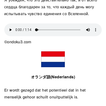
сердца благодарен за то, что каждый день могу
испытывать чувство единения со Вселенной.
©ondoku3.com
オランダ語(Nederlands)
Er wordt gezegd dat het potentieel dat in het
menselijk gehoor schuilt onuitputtelijk is.