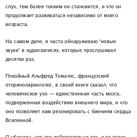
слух, тем более тонким он становится, и что он
продолжает развиваться независимо от моего
возраста.
На самом деле, я часто обнаруживаю “новые
звуки” в аудиозаписях, которые прослушивал
десятки раз.
Покойный Альфред Томатис, французский
оториноларинголог, в своей книге сказал, что
человеческое ухо — единственная часть мозга,
подверженная воздействию внешнего мира, и что
оно позволяет нам резонировать с биением сердца
Вселенной.
Я убежден, что это действительно так, и от всего