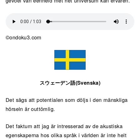
gevoel van eenheid met het universum kan ervaren.
©ondoku3.com
スウェーデン語(Svenska)
Det sägs att potentialen som döljs i den mänskliga
hörseln är outtömlig.
Det faktum att jag är intresserad av de akustiska
egenskaperna hos olika språk i världen är inte helt