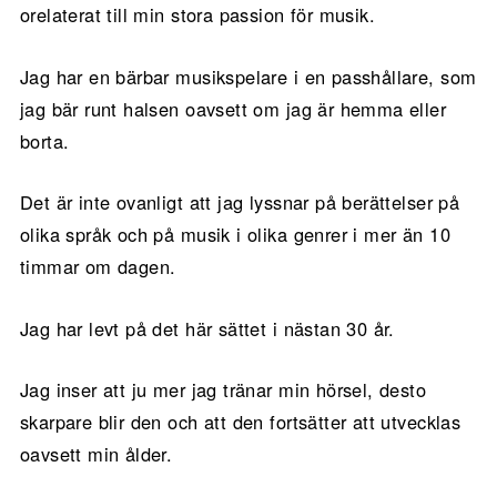
orelaterat till min stora passion för musik.
Jag har en bärbar musikspelare i en passhållare, som
jag bär runt halsen oavsett om jag är hemma eller
borta.
Det är inte ovanligt att jag lyssnar på berättelser på
olika språk och på musik i olika genrer i mer än 10
timmar om dagen.
Jag har levt på det här sättet i nästan 30 år.
Jag inser att ju mer jag tränar min hörsel, desto
skarpare blir den och att den fortsätter att utvecklas
oavsett min ålder.