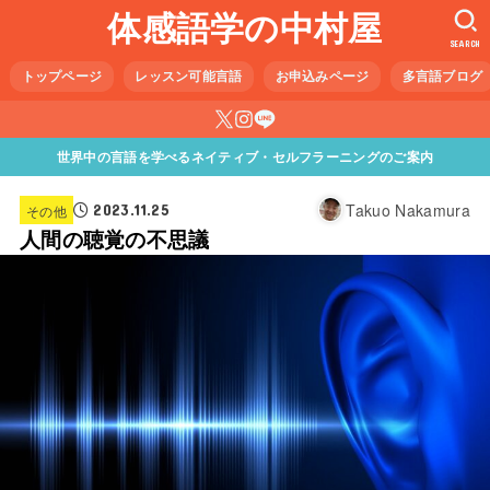
体感語学の中村屋
SEARCH
トップページ
レッスン可能言語
お申込みページ
多言語ブログ
世界中の言語を学べるネイティブ・セルフラーニングのご案内
Takuo Nakamura
2023.11.25
その他
人間の聴覚の不思議