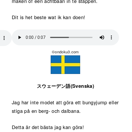
maken of een achtbaan in te stappen.
Dit is het beste wat ik kan doen!
©ondoku3.com
スウェーデン語(Svenska)
Jag har inte modet att göra ett bungyjump eller
stiga på en berg- och dalbana.
Detta är det bästa jag kan göra!