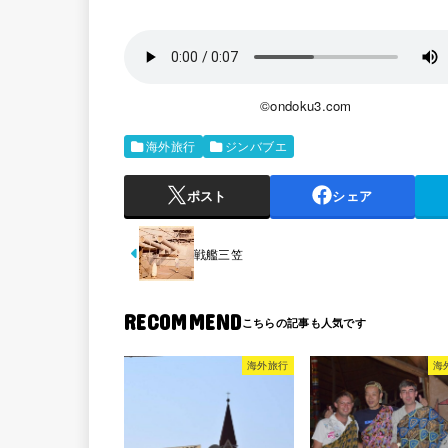
©ondoku3.com
海外旅行
ジンバブエ
ポスト
シェア
戦艦三笠
RECOMMEND
海外旅行
海