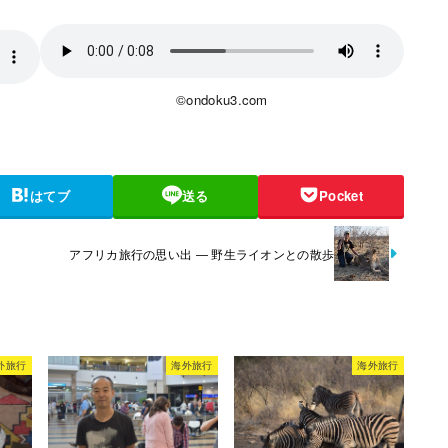
©ondoku3.com
はてブ
送る
Pocket
アフリカ旅行の思い出 ― 野生ライオンとの散歩
外旅行
海外旅行
海外旅行