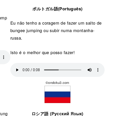
ポルトガル語(Português)
jump
Eu não tenho a coragem de fazer um salto de
bungee jumping ou subir numa montanha-
russa.
Isto é o melhor que posso fazer!
©ondoku3.com
rung
ロシア語 (Русский Язык)