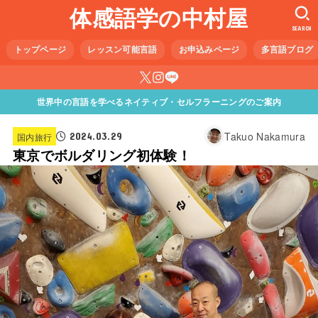
体感語学の中村屋
SEARCH
トップページ
レッスン可能言語
お申込みページ
多言語ブログ
世界中の言語を学べるネイティブ・セルフラーニングのご案内
Takuo Nakamura
2024.03.29
国内旅行
東京でボルダリング初体験！