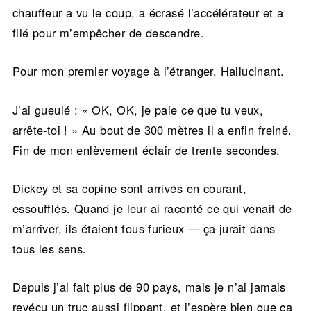
chauffeur a vu le coup, a écrasé l’accélérateur et a
filé pour m’empêcher de descendre.
Pour mon premier voyage à l’étranger. Hallucinant.
J’ai gueulé : « OK, OK, je paie ce que tu veux,
arrête-toi ! » Au bout de 300 mètres il a enfin freiné.
Fin de mon enlèvement éclair de trente secondes.
Dickey et sa copine sont arrivés en courant,
essoufflés. Quand je leur ai raconté ce qui venait de
m’arriver, ils étaient fous furieux — ça jurait dans
tous les sens.
Depuis j’ai fait plus de 90 pays, mais je n’ai jamais
revécu un truc aussi flippant, et j’espère bien que ça