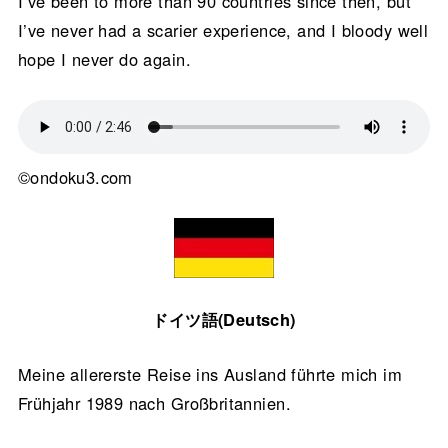
I’ve been to more than 90 countries since then, but
I’ve never had a scarier experience, and I bloody well
hope I never do again.
©ondoku3.com
ドイツ語(Deutsch)
Meine allererste Reise ins Ausland führte mich im
Frühjahr 1989 nach Großbritannien.