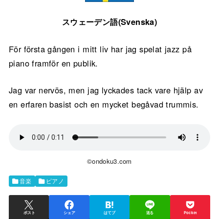
スウェーデン語(Svenska)
För första gången i mitt liv har jag spelat jazz på
piano framför en publik.
Jag var nervös, men jag lyckades tack vare hjälp av
en erfaren basist och en mycket begåvad trummis.
©ondoku3.com
音楽
ピアノ
ポスト
シェア
はてブ
送る
Pocket