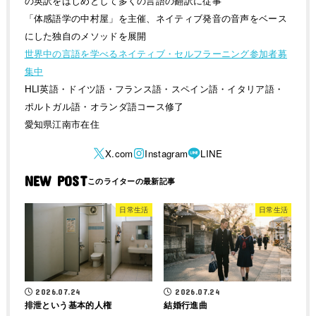
の英訳をはじめとして多くの言語の翻訳に従事
「体感語学の中村屋」を主催、ネイティブ発音の音声をベース
にした独自のメソッドを展開
世界中の言語を学べるネイティブ・セルフラーニング参加者募
集中
HLI英語・ドイツ語・フランス語・スペイン語・イタリア語・
ポルトガル語・オランダ語コース修了
愛知県江南市在住
NEW POST
日常生活
日常生活
2026.07.24
2026.07.24
排泄という基本的人権
結婚行進曲