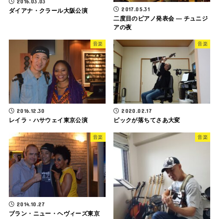
2016.03.03
2017.05.31
ダイアナ・クラール大阪公演
二度目のピアノ発表会 ― チュニジ
アの夜
音楽
音楽
2016.12.30
2020.02.17
レイラ・ハサウェイ東京公演
ピックが落ちてさあ大変
音楽
音楽
2014.10.27
ブラン・ニュー・ヘヴィーズ東京