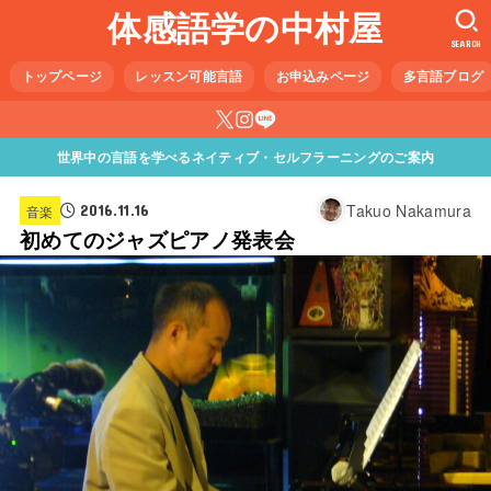
体感語学の中村屋
SEARCH
トップページ
レッスン可能言語
お申込みページ
多言語ブログ
世界中の言語を学べるネイティブ・セルフラーニングのご案内
Takuo Nakamura
2016.11.16
音楽
初めてのジャズピアノ発表会