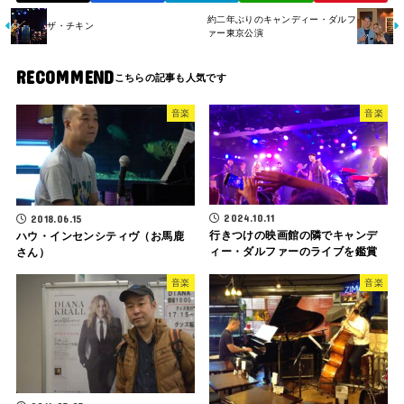
約二年ぶりのキャンディー・ダルフ
ザ・チキン
ァー東京公演
RECOMMEND
音楽
音楽
2024.10.11
2018.06.15
行きつけの映画館の隣でキャンデ
ハウ・インセンシティヴ（お馬鹿
ィー・ダルファーのライブを鑑賞
さん）
音楽
音楽