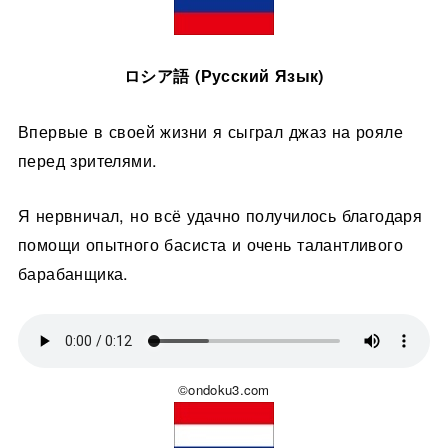
ロシア語 (Русский Язык)
Впервые в своей жизни я сыграл джаз на рояле
перед зрителями.
Я нервничал, но всё удачно получилось благодаря
помощи опытного басиста и очень талантливого
барабанщика.
©ondoku3.com