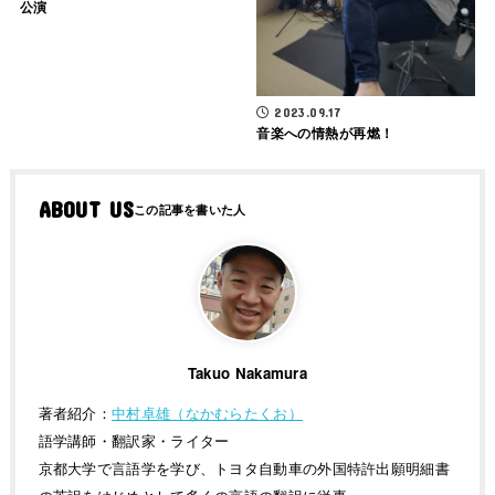
公演
2023.09.17
音楽への情熱が再燃！
ABOUT US
Takuo Nakamura
著者紹介：
中村卓雄（なかむらたくお）
語学講師・翻訳家・ライター
京都大学で言語学を学び、トヨタ自動車の外国特許出願明細書