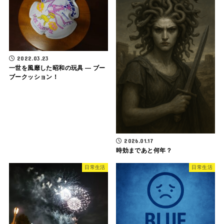
2022.03.23
一世を風靡した昭和の玩具 ― ブー
ブークッション！
2026.01.17
時効まであと何年？
日常生活
日常生活