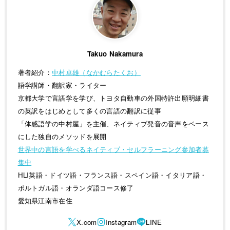
Takuo Nakamura
著者紹介：
中村卓雄（なかむらたくお）
語学講師・翻訳家・ライター
京都大学で言語学を学び、トヨタ自動車の外国特許出願明細書
の英訳をはじめとして多くの言語の翻訳に従事
「体感語学の中村屋」を主催、ネイティブ発音の音声をベース
にした独自のメソッドを展開
世界中の言語を学べるネイティブ・セルフラーニング参加者募
集中
HLI英語・ドイツ語・フランス語・スペイン語・イタリア語・
ポルトガル語・オランダ語コース修了
愛知県江南市在住