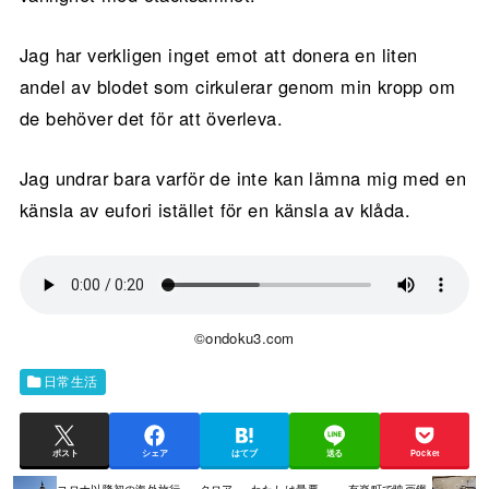
Jag har verkligen inget emot att donera en liten
andel av blodet som cirkulerar genom min kropp om
de behöver det för att överleva.
Jag undrar bara varför de inte kan lämna mig med en
känsla av eufori istället för en känsla av klåda.
©ondoku3.com
日常生活
ポスト
シェア
はてブ
送る
Pocket