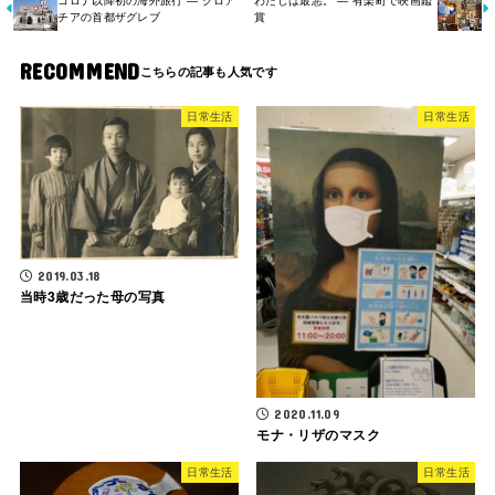
コロナ以降初の海外旅行 ― クロア
わたしは最悪。 ― 有楽町で映画鑑
チアの首都ザグレブ
賞
RECOMMEND
日常生活
日常生活
2019.03.18
当時3歳だった母の写真
2020.11.09
モナ・リザのマスク
日常生活
日常生活