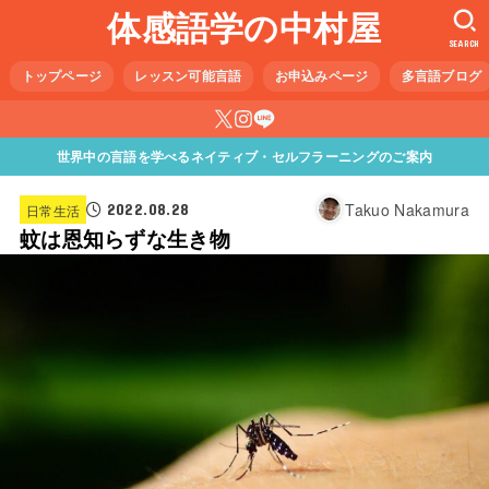
体感語学の中村屋
SEARCH
トップページ
レッスン可能言語
お申込みページ
多言語ブログ
世界中の言語を学べるネイティブ・セルフラーニングのご案内
Takuo Nakamura
2022.08.28
日常生活
蚊は恩知らずな生き物