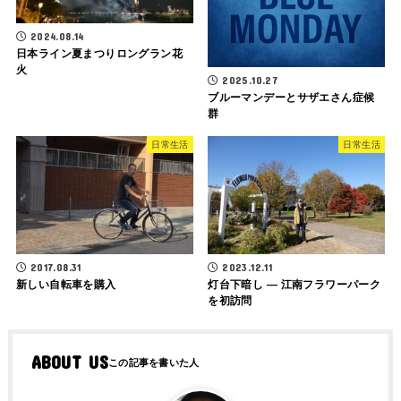
2024.08.14
日本ライン夏まつりロングラン花
火
2025.10.27
ブルーマンデーとサザエさん症候
群
日常生活
日常生活
2017.08.31
2023.12.11
新しい自転車を購入
灯台下暗し ― 江南フラワーパーク
を初訪問
ABOUT US