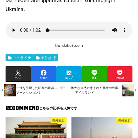
Må freden återupprättas så snart som möjligt i
Ukraina.
©ondoku3.com
ウクライナ
海外旅行
ポスト
シェア
はてブ
送る
Pocket
一世を風靡した昭和の玩具 ― ブー
雄大な自然に恵まれた北欧の島国
ブークッション！
― アイスランド
RECOMMEND
海外旅行
海外旅行