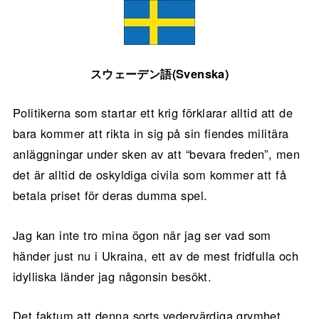
スウェーデン語(Svenska)
Politikerna som startar ett krig förklarar alltid att de
bara kommer att rikta in sig på sin fiendes militära
anläggningar under sken av att “bevara freden”, men
det är alltid de oskyldiga civila som kommer att få
betala priset för deras dumma spel.
Jag kan inte tro mina ögon när jag ser vad som
händer just nu i Ukraina, ett av de mest fridfulla och
idylliska länder jag någonsin besökt.
Det faktum att denna sorts vedervärdiga grymhet