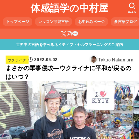
体感語学の中村屋
SEARCH
トップページ
レッスン可能言語
お申込みページ
多言語ブログ
世界中の言語を学べるネイティブ・セルフラーニングのご案内
Takuo Nakamura
2022.03.02
ウクライナ
まさかの軍事侵攻―ウクライナに平和が戻るの
はいつ？