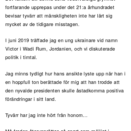
fortfarande upprepas under det 21:a århundradet
bevisar tyvärr att mänskligheten inte har lärt sig
mycket av de tidigare misstagen.
I juni 2019 träffade jag en ung ukrainare vid namn
Victor i Wadi Rum, Jordanien, och vi diskuterade
politik i timtal.
Jag minns tydligt hur hans ansikte lyste upp när han i
en hoppfull ton berättade för mig att han trodde att
den nyvalde presidenten skulle åstadkomma positiva
förändringar i sitt land.
Tyvärr har jag inte hört från honom…