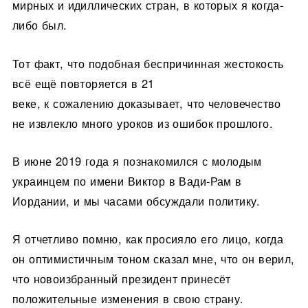
мирных и идиллических стран, в которых я когда-
либо был.
Тот факт, что подобная беспричинная жестокость
всё ещё повторяется в 21
веке, к сожалению доказывает, что человечество
не извлекло много уроков из ошибок прошлого.
В июне 2019 года я познакомился с молодым
украинцем по имени Виктор в Вади-Рам в
Иордании, и мы часами обсуждали политику.
Я отчетливо помню, как просияло его лицо, когда
он оптимистичным тоном сказал мне, что он верил,
что новоизбранный президент принесёт
положительные изменения в свою страну.