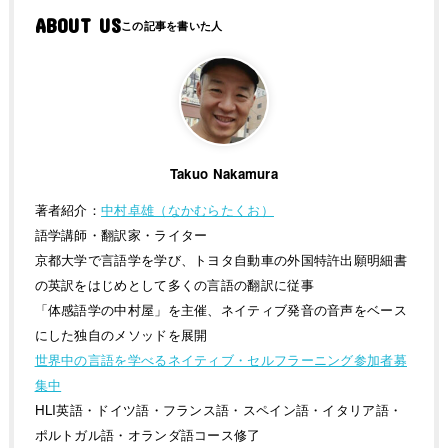
ABOUT US
Takuo Nakamura
著者紹介：
中村卓雄（なかむらたくお）
語学講師・翻訳家・ライター
京都大学で言語学を学び、トヨタ自動車の外国特許出願明細書
の英訳をはじめとして多くの言語の翻訳に従事
「体感語学の中村屋」を主催、ネイティブ発音の音声をベース
にした独自のメソッドを展開
世界中の言語を学べるネイティブ・セルフラーニング参加者募
集中
HLI英語・ドイツ語・フランス語・スペイン語・イタリア語・
ポルトガル語・オランダ語コース修了