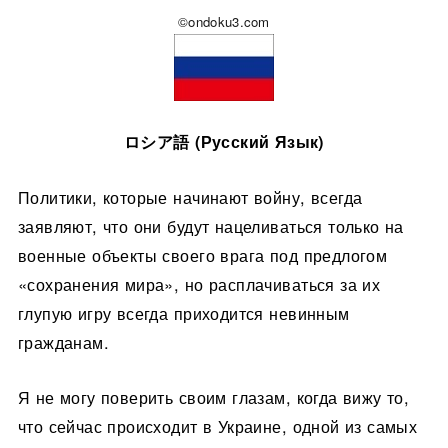
©ondoku3.com
ロシア語 (Русский Язык)
Политики, которые начинают войну, всегда
заявляют, что они будут нацеливаться только на
военные объекты своего врага под предлогом
«сохранения мира», но расплачиваться за их
глупую игру всегда приходится невинным
гражданам.
Я не могу поверить своим глазам, когда вижу то,
что сейчас происходит в Украине, одной из самых