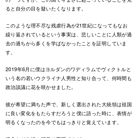
ると自分の目を疑いたくなります。
このような理不尽な残虐行為が21世紀になってもなお
繰り返されているという事実は、悲しいことに人類が過
去の過ちから多くを学ばなかったことを証明していま
す。
2019年6月に僕はヨルダンのワディラムでヴィクトルと
いう名の若いウクライナ人男性と知り合って、何時間も
政治談議に花を咲かせました。
彼が希望に満ちた声で、新しく選出された大統領は祖国
に良い変化をもたらすだろうと僕に語った時に、表情が
明るくなったのを今でもはっきりと覚えています。