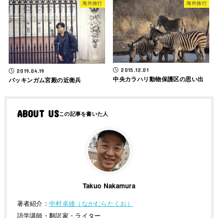
海外旅行
海外旅行
2015.12.01
2019.04.19
中央カラハリ動物保護区の思い出
バッキンガム宮殿の近衛兵
ABOUT US
Takuo Nakamura
著者紹介：
中村卓雄（なかむらたくお）
語学講師・翻訳家・ライター