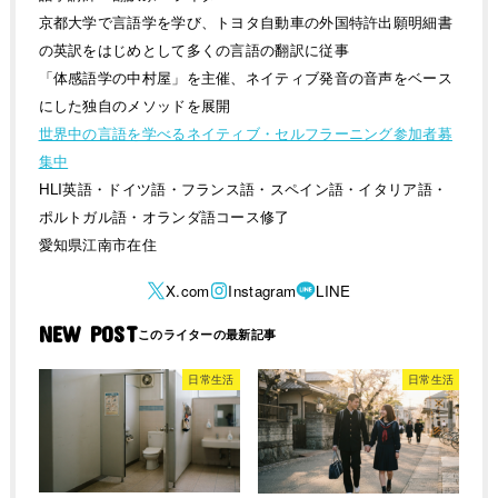
京都大学で言語学を学び、トヨタ自動車の外国特許出願明細書
の英訳をはじめとして多くの言語の翻訳に従事
「体感語学の中村屋」を主催、ネイティブ発音の音声をベース
にした独自のメソッドを展開
世界中の言語を学べるネイティブ・セルフラーニング参加者募
集中
HLI英語・ドイツ語・フランス語・スペイン語・イタリア語・
ポルトガル語・オランダ語コース修了
愛知県江南市在住
NEW POST
日常生活
日常生活