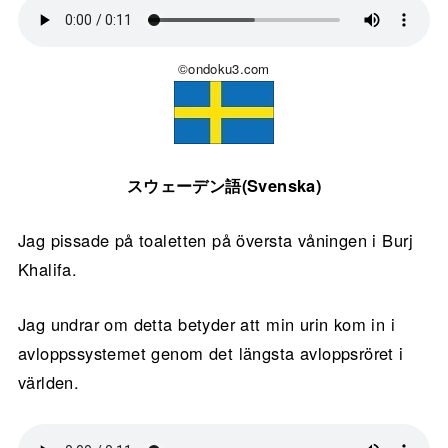
©ondoku3.com
スウェーデン語(Svenska)
Jag pissade på toaletten på översta våningen i Burj
Khalifa.
Jag undrar om detta betyder att min urin kom in i
avloppssystemet genom det längsta avloppsröret i
världen.