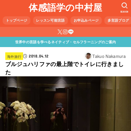
体感語学の中村屋
SEARCH
トップページ
レッスン可能言語
お申込みページ
多言語ブログ
世界中の言語を学べるネイティブ・セルフラーニングのご案内
Takuo Nakamura
2018.04.12
海外旅行
ブルジュハリファの最上階でトイレに行きまし
た