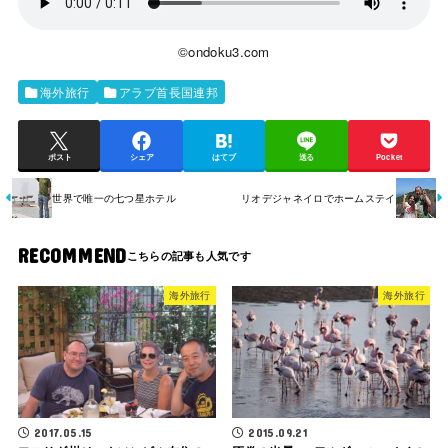
©ondoku3.com
海外旅行
アラブ首長国連邦
ポスト
シェア
はてブ
送る
Pocket
世界で唯一の七つ星ホテル
リオデジャネイロでホームステイ
RECOMMEND
海外旅行
海外旅行
2017.05.15
2015.09.21