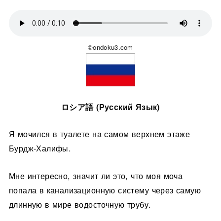
©ondoku3.com
ロシア語 (Русский Язык)
Я мочился в туалете на самом верхнем этаже
Бурдж-Халифы.
Мне интересно, значит ли это, что моя моча
попала в канализационную систему через самую
длинную в мире водосточную трубу.