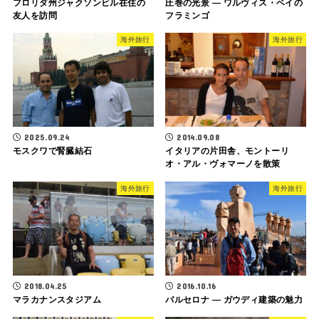
フロリダ州ジャクソンビル在住の
圧巻の光景 ― ワルヴィス・ベイの
友人を訪問
フラミンゴ
海外旅行
海外旅行
2025.09.24
2014.09.08
モスクワで腎臓結石
イタリアの片田舎、モントーリ
オ・アル・ヴォマーノを散策
海外旅行
海外旅行
2018.04.25
2016.10.16
マラカナンスタジアム
バルセロナ ― ガウディ建築の魅力