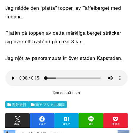
Jag nådde den “platta” toppen av Taffelberget med
linbana.
Platån på toppen av detta märkliga berget sträcker
sig över ett avstånd på cirka 3 km.
Jag njöt av panoramautsikt över staden Kapstaden.
©ondoku3.com
海外旅行
南アフリカ共和国
ポスト
シェア
はてブ
送る
Pocket