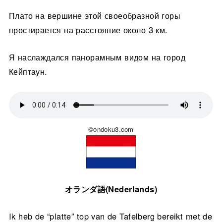
Плато на вершине этой своеобразной горы
простирается на расстояние около 3 км.
Я наслаждался панорамным видом на город
Кейптаун.
©ondoku3.com
オランダ語(Nederlands)
Ik heb de “platte” top van de Tafelberg bereikt met de