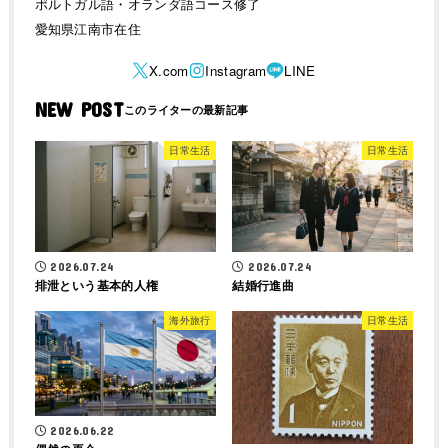
ポルトガル語・オランダ語コース修了
愛知県江南市在住
NEW POST
日常生活
日常生活
2026.07.24
2026.07.24
排泄という基本的人権
結婚行進曲
海外旅行
日常生活
2026.06.22