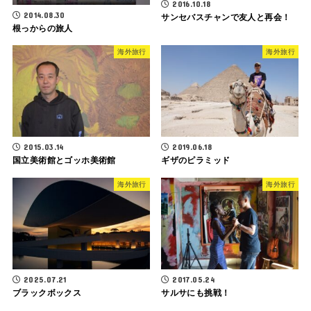
2016.10.18
サンセバスチャンで友人と再会！
2014.08.30
根っからの旅人
海外旅行
海外旅行
2015.03.14
2019.06.18
国立美術館とゴッホ美術館
ギザのピラミッド
海外旅行
海外旅行
2025.07.21
2017.05.24
ブラックボックス
サルサにも挑戦！