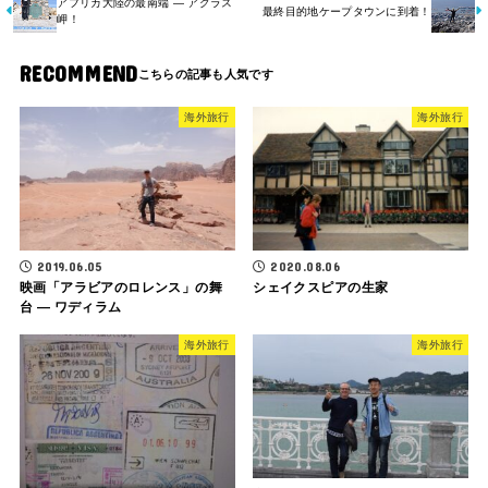
アフリカ大陸の最南端 ― アグラス
最終目的地ケープタウンに到着！
岬！
RECOMMEND
海外旅行
海外旅行
2019.06.05
2020.08.06
映画「アラビアのロレンス」の舞
シェイクスピアの生家
台 ― ワディラム
海外旅行
海外旅行