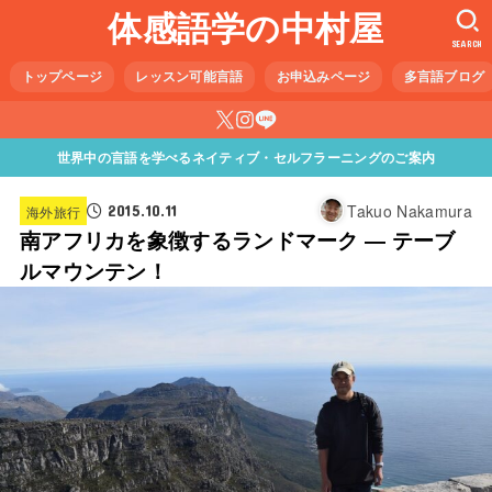
体感語学の中村屋
SEARCH
トップページ
レッスン可能言語
お申込みページ
多言語ブログ
世界中の言語を学べるネイティブ・セルフラーニングのご案内
Takuo Nakamura
2015.10.11
海外旅行
南アフリカを象徴するランドマーク ― テーブ
ルマウンテン！