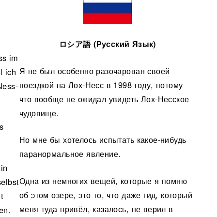
ロシア語 (Русский Язык)
ss im
Я не был особенно разочарован своей
l ich
поездкой на Лох-Несс в 1998 году, потому
Ness-
что вообще не ожидал увидеть Лох-Несское
чудовище.
s
Но мне бы хотелось испытать какое-нибудь
паранормальное явление.
in
Одна из немногих вещей, которые я помню
selbst
об этом озере, это то, что даже гид, который
t
меня туда привёл, казалось, не верил в
en.