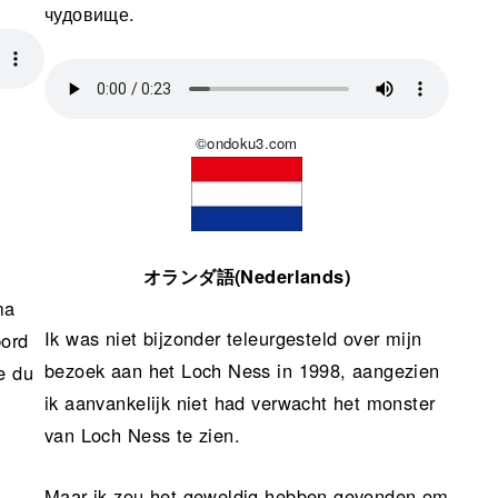
чудовище.
©ondoku3.com
オランダ語(Nederlands)
ma
Ik was niet bijzonder teleurgesteld over mijn
bord
bezoek aan het Loch Ness in 1998, aangezien
e du
ik aanvankelijk niet had verwacht het monster
van Loch Ness te zien.
Maar ik zou het geweldig hebben gevonden om