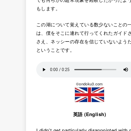
もします。
この湖について覚えている数少ないことの
は、僕をそこに連れて行ってくれたガイド
さえ、ネッシーの存在を信じていないよう
ということです。
©ondoku3.com
英語 (English)
I didn’t get particularly disappointed with