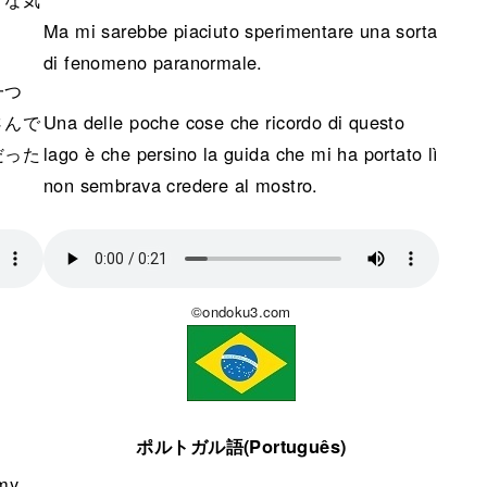
Ma mi sarebbe piaciuto sperimentare una sorta
di fenomeno paranormale.
一つ
さんで
Una delle poche cose che ricordo di questo
だった
lago è che persino la guida che mi ha portato lì
non sembrava credere al mostro.
©ondoku3.com
ポルトガル語(Português)
 my