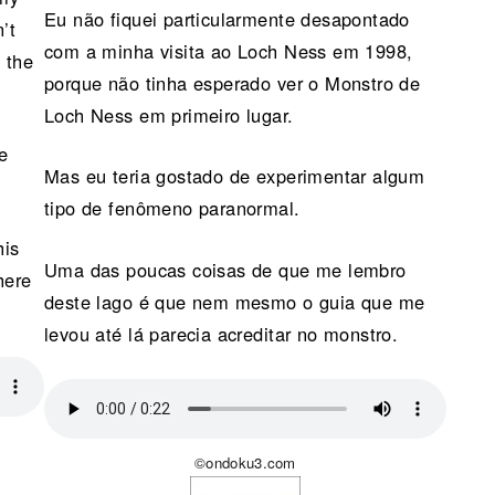
Eu não fiquei particularmente desapontado
’t
com a minha visita ao Loch Ness em 1998,
 the
porque não tinha esperado ver o Monstro de
Loch Ness em primeiro lugar.
e
Mas eu teria gostado de experimentar algum
tipo de fenômeno paranormal.
his
Uma das poucas coisas de que me lembro
here
deste lago é que nem mesmo o guia que me
levou até lá parecia acreditar no monstro.
©ondoku3.com