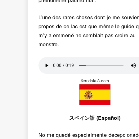
L’une des rares choses dont je me souvie
propos de ce lac est que même le guide q
m’y a emmené ne semblait pas croire au
monstre.
©ondoku3.com
スペイン語 (Español)
No me quedé especialmente decepcionad