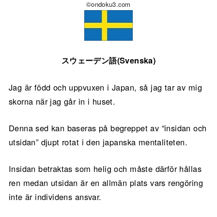
©ondoku3.com
スウェーデン語(Svenska)
Jag är född och uppvuxen i Japan, så jag tar av mig
skorna när jag går in i huset.
Denna sed kan baseras på begreppet av “insidan och
utsidan” djupt rotat i den japanska mentaliteten.
Insidan betraktas som helig och måste därför hållas
ren medan utsidan är en allmän plats vars rengöring
inte är individens ansvar.