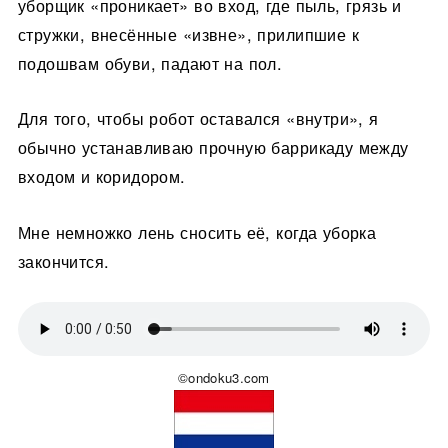
уборщик «проникает» во вход, где пыль, грязь и
стружки, внесённые «извне», прилипшие к
подошвам обуви, падают на пол.
Для того, чтобы робот оставался «внутри», я
обычно устанавливаю прочную баррикаду между
входом и коридором.
Мне немножко лень сносить её, когда уборка
закончится.
©ondoku3.com