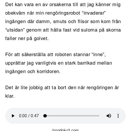
Det kan vara en av orsakerna till att jag känner mig
obekväm när min rengöringsrobot “invaderar”
ingången där damm, smuts och flisor som kom från
“utsidan” genom att hålla fast vid sulorna på skorna
faller ner på golvet.
För att säkerställa att roboten stannar “inne”,
upprättar jag vanligtvis en stark barrikad mellan
ingången och korridoren.
Det är lite jobbig att ta bort den när rengöringen är
klar.
©ondoku3.com