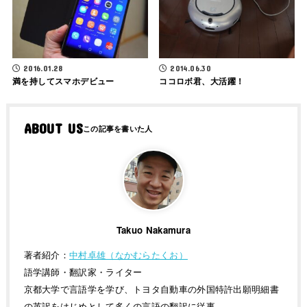
2016.01.28
2014.06.30
満を持してスマホデビュー
ココロボ君、大活躍！
ABOUT US
Takuo Nakamura
著者紹介：
中村卓雄（なかむらたくお）
語学講師・翻訳家・ライター
京都大学で言語学を学び、トヨタ自動車の外国特許出願明細書
の英訳をはじめとして多くの言語の翻訳に従事