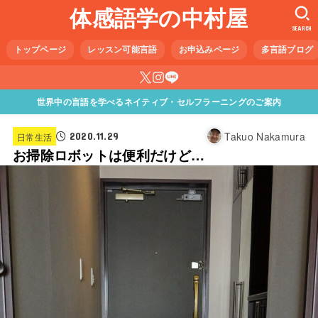
体感語学の中村屋
SEARCH
トップページ
レッスン可能言語
お申込みページ
多言語ブログ
世界中の言語を学べるネイティブ・セルフラーニングのご案内
Takuo Nakamura
2020.11.29
日常生活
お掃除ロボットは便利だけど…