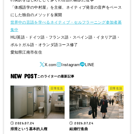
「体感語学の中村屋」を主催、ネイティブ発音の音声をベース
にした独自のメソッドを展開
世界中の言語を学べるネイティブ・セルフラーニング参加者募
集中
HLI英語・ドイツ語・フランス語・スペイン語・イタリア語・
ポルトガル語・オランダ語コース修了
愛知県江南市在住
NEW POST
日常生活
日常生活
2026.07.24
2026.07.24
排泄という基本的人権
結婚行進曲