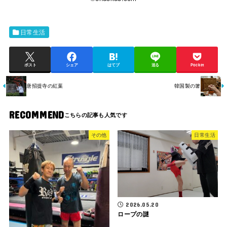
日常生活
ポスト
シェア
はてブ
送る
Pocket
唐招提寺の紅葉
韓国製の箸
RECOMMEND
その他
日常生活
2026.05.20
ロープの謎