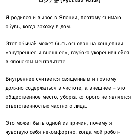
Я родился и вырос в Японии, поэтому снимаю
обувь, когда захожу в дом.
Этот обычай может быть основан на концепции
«внутреннее и внешнее», глубоко укоренившейся
в японском менталитете.
Внутреннее считается священным и поэтому
должно содержаться в чистоте, а внешнее – это
общественное место, уборка которого не является
ответственностью частного лица.
Это может быть одной из причин, почему я
чувствую себя некомфортно, когда мой робот-